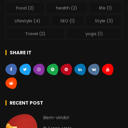
Food
(2)
health
(2)
life
(1)
Lifestyle
(4)
SEO
(1)
Style
(3)
Travel
(2)
yoga
(1)
SHARE IT
RECENT POST
Bem-vindo!
7 ANOS ATRÁS