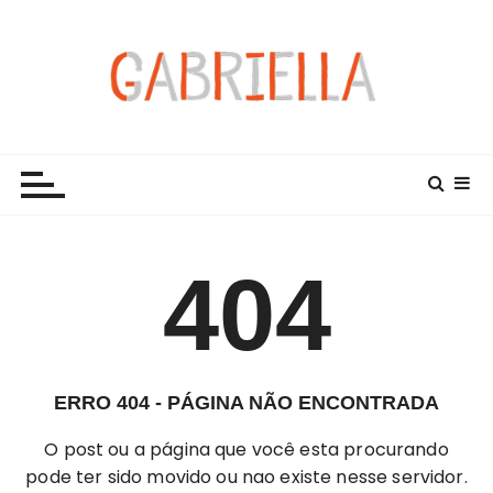
I
r
p
a
r
Gabriella Castro B. Costa Dalpra
Minha página pessoal
a
c
o
n
t
404
e
ú
d
o
ERRO 404 - PÁGINA NÃO ENCONTRADA
O post ou a página que você esta procurando
pode ter sido movido ou nao existe nesse servidor.